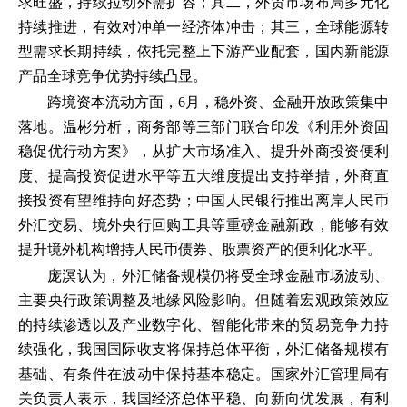
求旺盛，持续拉动外需扩容；其二，外贸市场布局多元化
持续推进，有效对冲单一经济体冲击；其三，全球能源转
型需求长期持续，依托完整上下游产业配套，国内新能源
产品全球竞争优势持续凸显。
跨境资本流动方面，6月，稳外资、金融开放政策集中
落地。温彬分析，商务部等三部门联合印发《利用外资固
稳促优行动方案》，从扩大市场准入、提升外商投资便利
度、提高投资促进水平等五大维度提出支持举措，外商直
接投资有望维持向好态势；中国人民银行推出离岸人民币
外汇交易、境外央行回购工具等重磅金融新政，能够有效
提升境外机构增持人民币债券、股票资产的便利化水平。
庞溟认为，外汇储备规模仍将受全球金融市场波动、
主要央行政策调整及地缘风险影响。但随着宏观政策效应
的持续渗透以及产业数字化、智能化带来的贸易竞争力持
续强化，我国国际收支将保持总体平衡，外汇储备规模有
基础、有条件在波动中保持基本稳定。国家外汇管理局有
关负责人表示，我国经济总体平稳、向新向优发展，有利