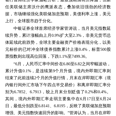
任美联储主席沃什的鹰派表态，叠加依旧强劲的经济数
据，市场继续强化美联储加息预期，美债利率上涨，美元
上行，全球股市趋于分化。
中银证券全球首席经济学家管涛说，当月美元指数延
续升势，累计涨幅由上月0.9%扩大至2.3%，非美元货币总
体延续此前跌势，全球主要金融资产价格表现分化，以美
元标价的已对冲全球债券指数累计上涨0.4%，标普500股
票指数则出现高位回落，下跌1.1%至7499.36。
“6月，人民币汇率中间价在6.80至6.82之间窄幅波动，
累计升值0.1%，是连续第9个月升值，境内外即期汇率则
结束了此前连续2个月的升值行情，月末在岸即期汇率（境
内银行间外汇市场下午四点半交易价）和离岸即期汇率分
别为6.7852、6.7913，较上月末分别贬值了0.2%和0.4%。
其间，境内外即期汇率走弱主要集中在6月17日至6月24
日，最低分别跌至6.8141、6.8195，反映了美联储加息预期
增强、美元指数快速回升的影响。”管涛认为，当月在岸即