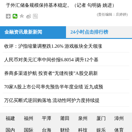
于外汇储备规模保持基本稳定。（记者 勾明扬 姚进）
(责任编辑：庄婷婷)
金融资讯最新新闻
24小时点击排行榜
收评：沪指缩量调整跌1.26% 游戏板块全天领涨
人民币对美元汇率中间价报6.8054 调升12个基
券商多渠道护航 投资者“无缝衔接”A股交易新
70家A股上市公司率先预告半年度业绩 近九成预
万亿买断式逆回购落地 流动性呵护力度持续提
福建
福州
平潭
莆田
泉州
厦门
漳州
国内
国际
台海
财经
科技
娱乐
体育