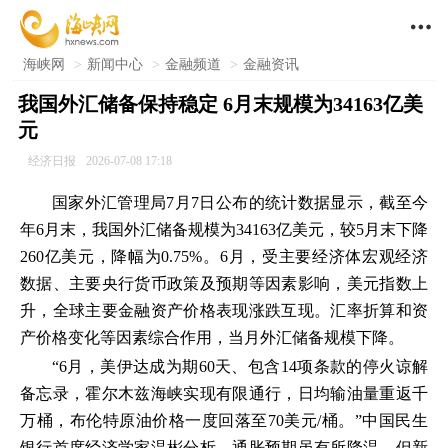

海峡网
>
新闻中心
>
金融频道
>
金融资讯
我国外汇储备保持稳定 6月末规模为34163亿美
元
经济日报
2026-07-08 17:18
国家外汇管理局7月7日公布的统计数据显示，截至今
年6月末，我国外汇储备规模为34163亿美元，较5月末下降
260亿美元，降幅为0.75%。6月，受主要经济体宏观经济
数据、主要央行货币政策及预期等因素影响，美元指数上
升，全球主要金融资产价格表现涨跌互现。汇率折算和资
产价格变化等因素综合作用，当月外汇储备规模下降。
“6月，美伊达成为期60天、包含14项条款的停火谅解
备忘录，霍尔木兹海峡实现有限通行，日均输油量重返千
万桶，布伦特原油价格一度回落至70美元/桶。”中国民生
银行首席经济学家温彬分析，通胀预期虽有所降温，但新