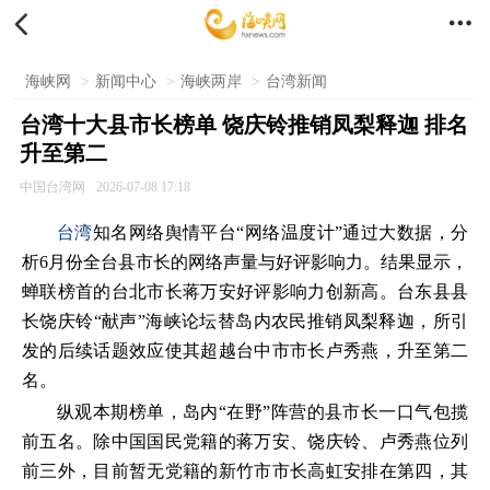


海峡网
>
新闻中心
>
海峡两岸
>
台湾新闻
台湾十大县市长榜单 饶庆铃推销凤梨释迦 排名
升至第二
中国台湾网
2026-07-08 17:18
台湾
知名网络舆情平台“网络温度计”通过大数据，分
析6月份全台县市长的网络声量与好评影响力。结果显示，
蝉联榜首的台北市长蒋万安好评影响力创新高。台东县县
长饶庆铃“献声”海峡论坛替岛内农民推销凤梨释迦，所引
发的后续话题效应使其超越台中市市长卢秀燕，升至第二
名。
纵观本期榜单，岛内“在野”阵营的县市长一口气包揽
前五名。除中国国民党籍的蒋万安、饶庆铃、卢秀燕位列
前三外，目前暂无党籍的新竹市市长高虹安排在第四，其