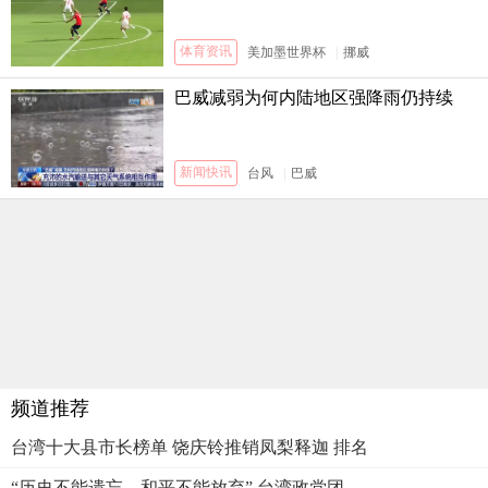
体育资讯
美加墨世界杯
|
挪威
巴威减弱为何内陆地区强降雨仍持续
新闻快讯
台风
|
巴威
频道推荐
台湾十大县市长榜单 饶庆铃推销凤梨释迦 排名
“历史不能遗忘，和平不能放弃” 台湾政党团