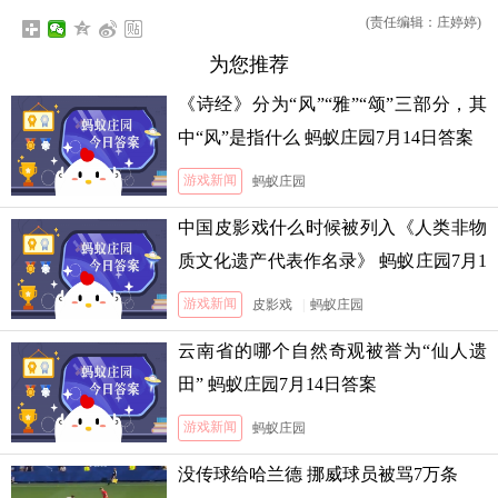
(责任编辑：庄婷婷)
为您推荐
《诗经》分为“风”“雅”“颂”三部分，其
中“风”是指什么 蚂蚁庄园7月14日答案
游戏新闻
蚂蚁庄园
中国皮影戏什么时候被列入《人类非物
质文化遗产代表作名录》 蚂蚁庄园7月1
3日答案
游戏新闻
皮影戏
|
蚂蚁庄园
云南省的哪个自然奇观被誉为“仙人遗
田” 蚂蚁庄园7月14日答案
游戏新闻
蚂蚁庄园
没传球给哈兰德 挪威球员被骂7万条