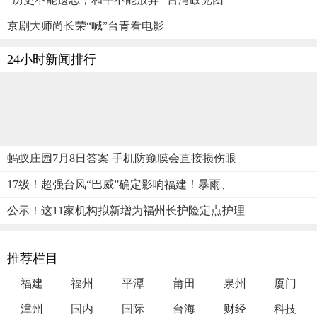
京剧大师尚长荣“喊”台青看电影
24小时新闻排行
蚂蚁庄园7月8日答案 手机防窥膜会直接损伤眼
17级！超强台风“巴威”确定影响福建！暴雨、
公示！这11家机构拟新增为福州长护险定点护理
推荐栏目
福建
福州
平潭
莆田
泉州
厦门
漳州
国内
国际
台海
财经
科技