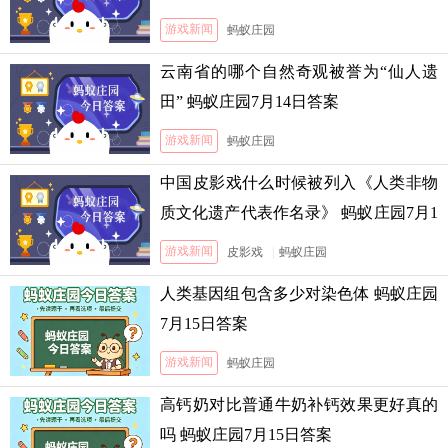
游戏新闻
蚂蚁庄园
云南省的哪个自然奇观被誉为“仙人遗
田” 蚂蚁庄园7月14日答案
游戏新闻
蚂蚁庄园
中国皮影戏什么时候被列入《人类非物
质文化遗产代表作名录》 蚂蚁庄园7月1
3日答案
游戏新闻
皮影戏
|
蚂蚁庄园
人类基因组包含多少对染色体 蚂蚁庄园
7月15日答案
游戏新闻
蚂蚁庄园
高钙奶对比普通牛奶补钙效果更好真的
吗 蚂蚁庄园7月15日答案