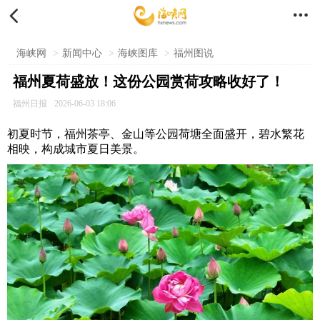


海峡网
>
新闻中心
>
海峡图库
>
福州图说
福州夏荷盛放！这份公园赏荷攻略收好了！
福州日报
2026-06-03 18:06
初夏时节，福州茶亭、金山等公园荷塘全面盛开，碧水繁花
相映，构成城市夏日美景。