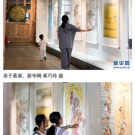
亲子看展。新华网 蒋巧玲 摄