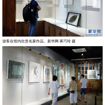
游客在馆内欣赏名家作品。新华网 蒋巧玲 摄