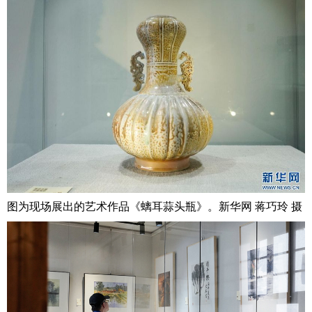
图为现场展出的艺术作品《螭耳蒜头瓶》。新华网 蒋巧玲 摄