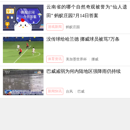
云南省的哪个自然奇观被誉为“仙人遗
田” 蚂蚁庄园7月14日答案
游戏新闻
蚂蚁庄园
没传球给哈兰德 挪威球员被骂7万条
体育资讯
美加墨世界杯
|
挪威
巴威减弱为何内陆地区强降雨仍持续
新闻快讯
台风
|
巴威