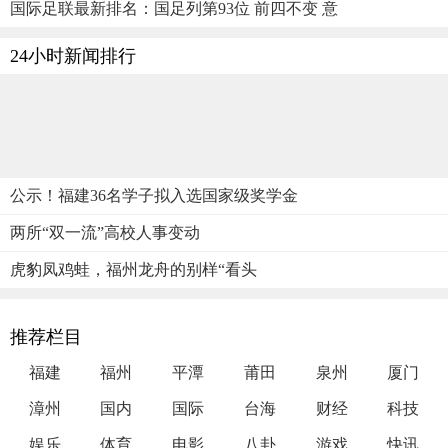
国际足联最新排名：国足列第93位 前四不变 意
24小时新闻排行
公示！福建36名学子拟入选国家级奖学金
两所“双一流”高校人事变动
虎豹凤鸡蛙，福州龙舟的别样“看头
推荐栏目
福建
福州
平潭
莆田
泉州
厦门
漳州
国内
国际
台海
财经
科技
娱乐
体育
电影
八卦
游戏
快讯