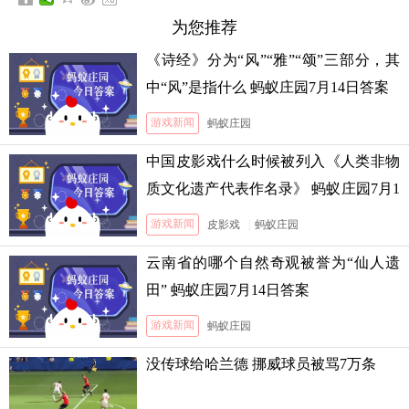
为您推荐
《诗经》分为“风”“雅”“颂”三部分，其
中“风”是指什么 蚂蚁庄园7月14日答案
游戏新闻
蚂蚁庄园
中国皮影戏什么时候被列入《人类非物
质文化遗产代表作名录》 蚂蚁庄园7月1
3日答案
游戏新闻
皮影戏
|
蚂蚁庄园
云南省的哪个自然奇观被誉为“仙人遗
田” 蚂蚁庄园7月14日答案
游戏新闻
蚂蚁庄园
没传球给哈兰德 挪威球员被骂7万条