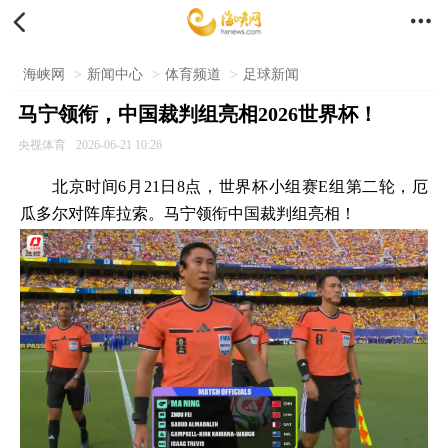


海峡网
>
新闻中心
>
体育频道
>
足球新闻
马宁领衔，中国裁判组亮相2026世界杯！
央视体育
2026-06-21 10:26
北京时间6月21日8点，世界杯小组赛E组第二轮，厄
瓜多尔对阵库拉索。马宁领衔中国裁判组亮相！