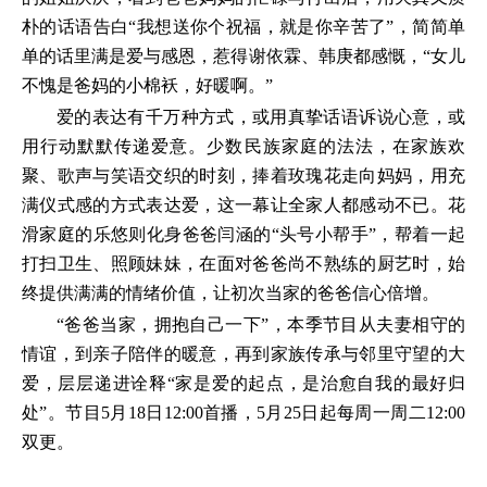
朴的话语告白“我想送你个祝福，就是你辛苦了”，简简单
单的话里满是爱与感恩，惹得谢依霖、韩庚都感慨，“女儿
不愧是爸妈的小棉袄，好暖啊。”
爱的表达有千万种方式，或用真挚话语诉说心意，或
用行动默默传递爱意。少数民族家庭的法法，在家族欢
聚、歌声与笑语交织的时刻，捧着玫瑰花走向妈妈，用充
满仪式感的方式表达爱，这一幕让全家人都感动不已。花
滑家庭的乐悠则化身爸爸闫涵的“头号小帮手”，帮着一起
打扫卫生、照顾妹妹，在面对爸爸尚不熟练的厨艺时，始
终提供满满的情绪价值，让初次当家的爸爸信心倍增。
“爸爸当家，拥抱自己一下”，本季节目从夫妻相守的
情谊，到亲子陪伴的暖意，再到家族传承与邻里守望的大
爱，层层递进诠释“家是爱的起点，是治愈自我的最好归
处”。节目5月18日12:00首播，5月25日起每周一周二12:00
双更。