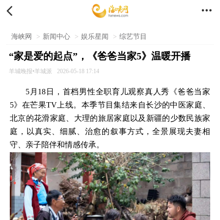


海峡网
>
新闻中心
>
娱乐星闻
>
综艺节目
“家是爱的起点”，《爸爸当家5》温暖开播
羊城晚报•羊城派
2026-05-18 17:14
5月18日，首档男性全职育儿观察真人秀《爸爸当家
5》在芒果TV上线。本季节目集结来自长沙的中医家庭、
北京的花滑家庭、大理的旅居家庭以及新疆的少数民族家
庭，以真实、细腻、治愈的叙事方式，全景展现夫妻相
守、亲子陪伴和情感传承。