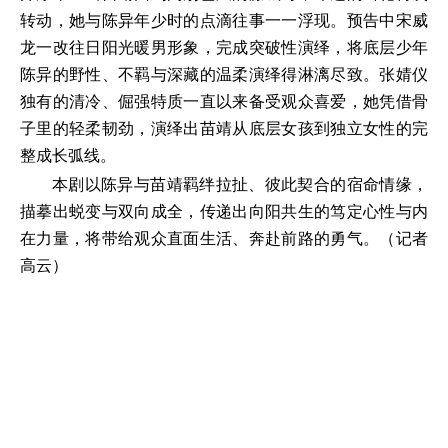
转动，她与陈异年少时的点滴往事一一浮现。预告中宋威
龙一改往日阳光暖男形象，完成突破性演绎，将底层少年
陈异的野性、不羁与深藏的温柔演绎得淋漓尽致。张婧仪
独有的清冷、倔强特质一直以来备受观众喜爱，她凭借骨
子里的轻柔韧劲，演绎出苗靖从底层女孩到独立女性的完
整成长弧线。
本剧以陈异与苗靖羁绊拉扯、彼此契合的宿命情缘，
描摹出蜕变与双向成全，传递出向阳共生的笃定心性与内
在力量，将带给观众直面生活、奔赴前路的勇气。（记者
高云）