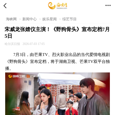


海峡网
>
新闻中心
>
娱乐星闻
>
综艺节目
宋威龙张婧仪主演！《野狗骨头》宣布定档7月
5日
哈尔滨日报
2026-07-03 17:05
7月3日，由芒果TV、烈火影业出品的当代爱情电视剧
《野狗骨头》宣布定档，将于湖南卫视、芒果TV双平台独
播。