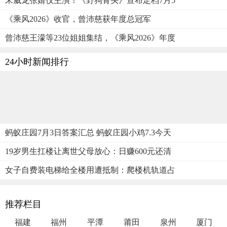
宋威龙张婧仪主演！《野狗骨头》宣布定档7月5
《乘风2026》收官，曾沛慈获年度总冠军
曾沛慈王濛等23位姐姐集结，《乘风2026》年度
24小时新闻排行
蚂蚁庄园7月3日答案汇总 蚂蚁庄园小鸡7.3今天
19岁男生扛楼让离世父母放心：日赚600元还清
女子自费装电梯给全楼用遭抵制：爬楼机轨道占
推荐栏目
福建
福州
平潭
莆田
泉州
厦门