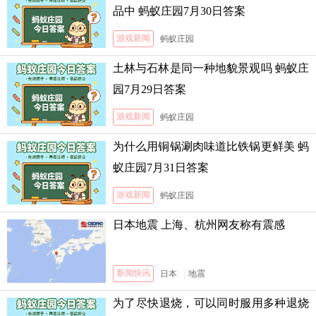
品中 蚂蚁庄园7月30日答案
游戏新闻
蚂蚁庄园
土林与石林是同一种地貌景观吗 蚂蚁庄
园7月29日答案
游戏新闻
蚂蚁庄园
为什么用铜锅涮肉味道比铁锅更鲜美 蚂
蚁庄园7月31日答案
游戏新闻
蚂蚁庄园
日本地震 上海、杭州网友称有震感
新闻快讯
日本
|
地震
为了尽快退烧，可以同时服用多种退烧