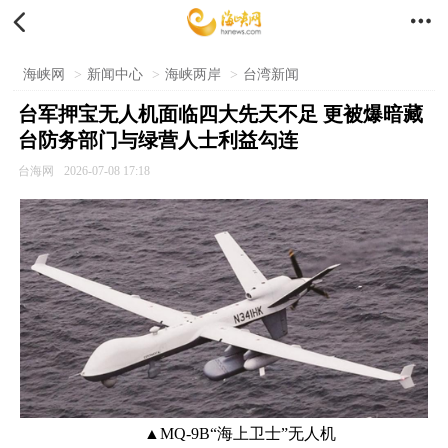


海峡网
>
新闻中心
>
海峡两岸
>
台湾新闻
台军押宝无人机面临四大先天不足 更被爆暗藏
台防务部门与绿营人士利益勾连
台海网
2026-07-08 17:18
▲MQ-9B“海上卫士”无人机