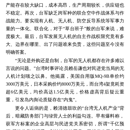
产能存在较大缺口，成本高昂，生产周期较长，供应链也
不稳定。再次，台军缺乏跨军种的联合空中作战体系与作
战能力。要实现有人机、无人机、防空反导系统等军事力
量的一体化、联合化，对于“草台班子”般的台军来说，难
度极大。最后，台军发展无人机的自主作战权限究竟有多
大、边界在哪里、出了问题谁来负责，这些问题至今没有
明确答案。
“无论是外购还是自制，台军的无人机都存在许多难以
言说的问题。”台湾时事评论员赖岳谦也对民进党当局的无
人机计划嗤之以鼻。他揭露，美国自用版MQ-9B单价约
3000万美元，日本采购价约8000万美元，而台湾4架竟耗资
超6亿美元，均价高达1.5亿美元，价格虚高背后疑云重
重，引发岛内舆论质疑存在“内鬼”。
更令人诟病的是，赖清德鼓吹的“台湾无人机产业”背
后，暗藏防务部门与绿营人士的利益勾连。早有爆料称，
获军方标案的企业高层与民进党关系密切，所谓“千亿预