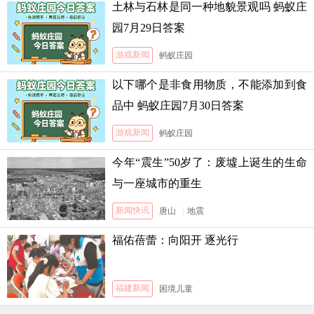
土林与石林是同一种地貌景观吗 蚂蚁庄
园7月29日答案
游戏新闻
蚂蚁庄园
以下哪个是非食用物质，不能添加到食
品中 蚂蚁庄园7月30日答案
游戏新闻
蚂蚁庄园
今年“震生”50岁了：废墟上诞生的生命
与一座城市的重生
新闻快讯
唐山
|
地震
福佑蓓蕾：向阳开 逐光行
福建新闻
困境儿童