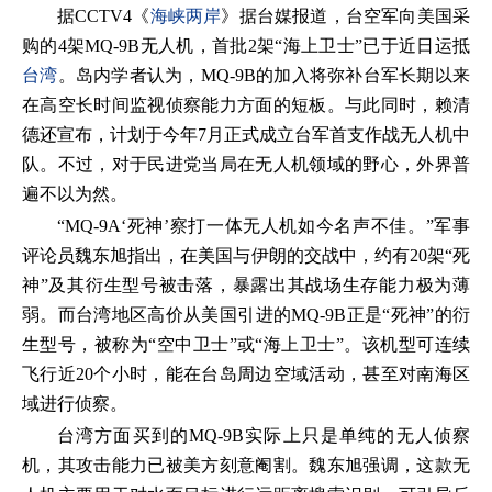
据CCTV4《
海峡两岸
》据台媒报道，台空军向美国采
购的4架MQ-9B无人机，首批2架“海上卫士”已于近日运抵
台湾
。岛内学者认为，MQ-9B的加入将弥补台军长期以来
在高空长时间监视侦察能力方面的短板。与此同时，赖清
德还宣布，计划于今年7月正式成立台军首支作战无人机中
队。不过，对于民进党当局在无人机领域的野心，外界普
遍不以为然。
“MQ-9A‘死神’察打一体无人机如今名声不佳。”军事
评论员魏东旭指出，在美国与伊朗的交战中，约有20架“死
神”及其衍生型号被击落，暴露出其战场生存能力极为薄
弱。而台湾地区高价从美国引进的MQ-9B正是“死神”的衍
生型号，被称为“空中卫士”或“海上卫士”。该机型可连续
飞行近20个小时，能在台岛周边空域活动，甚至对南海区
域进行侦察。
台湾方面买到的MQ-9B实际上只是单纯的无人侦察
机，其攻击能力已被美方刻意阉割。魏东旭强调，这款无