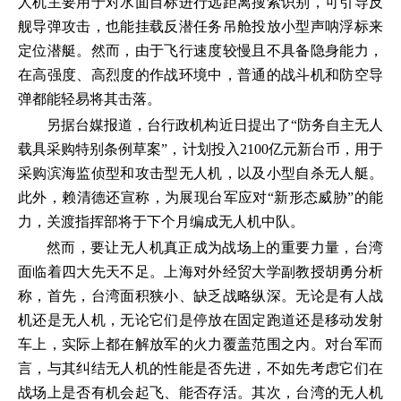
人机主要用于对水面目标进行远距离搜索识别，可引导反
舰导弹攻击，也能挂载反潜任务吊舱投放小型声呐浮标来
定位潜艇。然而，由于飞行速度较慢且不具备隐身能力，
在高强度、高烈度的作战环境中，普通的战斗机和防空导
弹都能轻易将其击落。
另据台媒报道，台行政机构近日提出了“防务自主无人
载具采购特别条例草案”，计划投入2100亿元新台币，用于
采购滨海监侦型和攻击型无人机，以及小型自杀无人艇。
此外，赖清德还宣称，为展现台军应对“新形态威胁”的能
力，关渡指挥部将于下个月编成无人机中队。
然而，要让无人机真正成为战场上的重要力量，台湾
面临着四大先天不足。上海对外经贸大学副教授胡勇分析
称，首先，台湾面积狭小、缺乏战略纵深。无论是有人战
机还是无人机，无论它们是停放在固定跑道还是移动发射
车上，实际上都在解放军的火力覆盖范围之内。对台军而
言，与其纠结无人机的性能是否先进，不如先考虑它们在
战场上是否有机会起飞、能否存活。其次，台湾的无人机