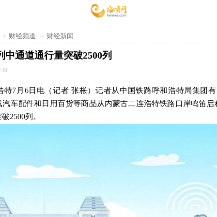
>
财经频道
>
财经新闻
班列中通道通行量突破2500列
:39
浩特7月6日电（记者 张枨）记者从中国铁路呼和浩特局集团有
满载汽车配件和日用百货等商品从内蒙古二连浩特铁路口岸鸣笛
2500列。