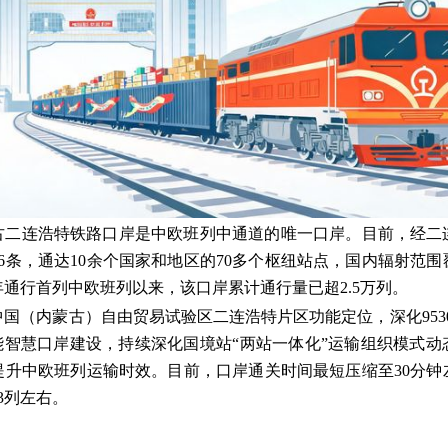
古二连浩特铁路口岸是中欧班列中通道的唯一口岸。目前，经二
6条，通达10余个国家和地区的70多个枢纽站点，国内辐射范
3年通行首列中欧班列以来，该口岸累计通行量已超2.5万列。
国（内蒙古）自由贸易试验区二连浩特片区功能定位，深化9530
能智慧口岸建设，持续深化国境站“两站一体化”运输组织模式
提升中欧班列运输时效。目前，口岸通关时间最短压缩至30分钟
3列左右。