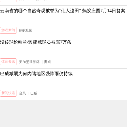
云南省的哪个自然奇观被誉为“仙人遗田” 蚂蚁庄园7月14日答案
游戏新闻
蚂蚁庄园
没传球给哈兰德 挪威球员被骂7万条
体育资讯
美加墨世界杯
|
挪威
巴威减弱为何内陆地区强降雨仍持续
新闻快讯
台风
|
巴威