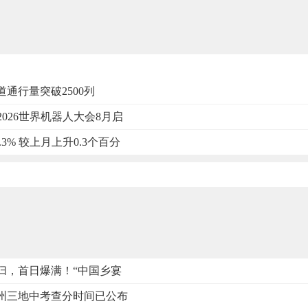
道通行量突破2500列
2026世界机器人大会8月启
.3% 较上月上升0.3个百分
归，首日爆满！“中国乡宴
州三地中考查分时间已公布