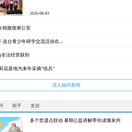
写创新答卷——福建以创新驱动引领高质量发展
2026-08-03
众锦旗致谢公安
·连台青少年研学交流活动在...
场非法经营获刑
茉莉花基地为来年采摘“练兵”
 逐光行
进入福州新闻
州
南平
龙岩
多个世遗点联动 暑期公益讲解带你读懂泉州