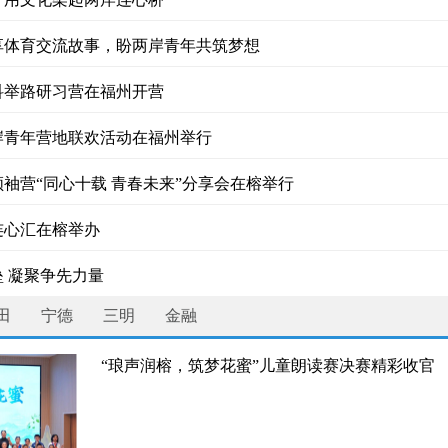
程到党建引领
享体育交流故事，盼两岸青年共筑梦想
走科举路研习营在福州开营
岸青年营地联欢活动在福州举行
袖营“同心十载 青春未来”分享会在榕举行
连心汇在榕举办
福建、爱上福建、走进福建
 凝聚争先力量
田
宁德
三明
金融
“琅声润榕，筑梦花蜜”儿童朗读赛决赛精彩收官