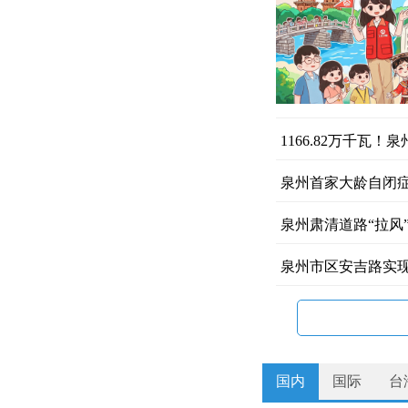
1166.82万千瓦
泉州首家大龄自闭症
泉州肃清道路“拉风”
泉州市区安吉路实现
国内
国际
台