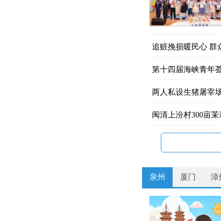
闯出融合新路 书
追赃挽损暖民心 群
第十四届海峡青年荟
两人私设生猪屠宰
闽清上汾村300亩
福佑蓓蕾：向阳开
泉州
厦门
漳