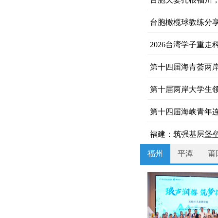
35年，从堡垒工
台胞橄榄球教练分
2026台湾学子重
第十四届海青荟两
第十届两岸大学生领
第十四届海峡青年
在欢声笑语中记住
福建：筑强基层堡垒
福州
平潭
莆